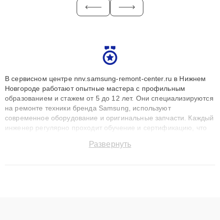
В сервисном центре nnv.samsung-remont-center.ru в Нижнем
Новгороде работают опытные мастера с профильным
образованием и стажем от 5 до 12 лет. Они специализируются
на ремонте техники бренда Samsung, используют
современное оборудование и оригинальные запчасти. Каждый
инженер регулярно проходит обучение и сертификацию, что
позволяет быстро и точноdiagnostikировать поломки и
Развернуть
восстанавливать технику с сохранением гарантии до 3 лет.
Наши мастера решают сложные случаи: от замены матриц и
материнских плат до ремонта после залития и восстановления
данных. Благодаря высокой квалификации и ответственному
подходу клиенты получают быстрый, качественный ремонт и
понятные объяснения по результатам диагностики.