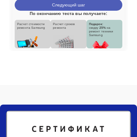
Следующий шаг
По окончанию теста вы получаете:
Расчет стоимости
Расчет сроков
Подарок:
ремонта Samsung
ремонта
скидку
25%
на
ремонт техники
Samsung