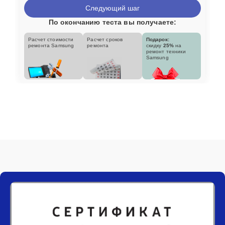
Следующий шаг
По окончанию теста вы получаете:
Расчет стоимости
Расчет сроков
Подарок:
ремонта Samsung
ремонта
скидку
25%
на
ремонт техники
Samsung