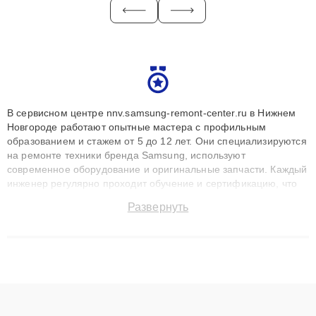
В сервисном центре nnv.samsung-remont-center.ru в Нижнем
Новгороде работают опытные мастера с профильным
образованием и стажем от 5 до 12 лет. Они специализируются
на ремонте техники бренда Samsung, используют
современное оборудование и оригинальные запчасти. Каждый
инженер регулярно проходит обучение и сертификацию, что
позволяет быстро и точноdiagnostikировать поломки и
Развернуть
восстанавливать технику с сохранением гарантии до 3 лет.
Наши мастера решают сложные случаи: от замены матриц и
материнских плат до ремонта после залития и восстановления
данных. Благодаря высокой квалификации и ответственному
подходу клиенты получают быстрый, качественный ремонт и
понятные объяснения по результатам диагностики.