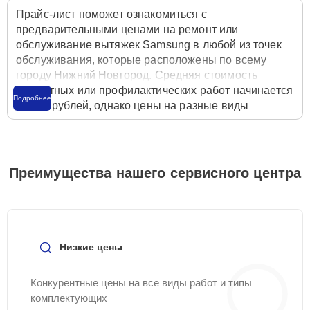
Прайс-лист поможет ознакомиться с
предварительными ценами на ремонт или
обслуживание вытяжек Samsung в любой из точек
обслуживания, которые расположены по всему
городу Нижний Новгород. Средняя стоимость
ремонтных или профилактических работ начинается
Подробнее
от 550 рублей, однако цены на разные виды
комплектующих могут различаться. Полную
стоимость работ с учётом запчастей или расходных
материалов необходимо уточнять со специалистом
службы заботы о клиентах. Для расчета итоговой
Преимущества нашего сервисного центра
стоимости ремонта вытяжки достаточно позвонить
по телефону горячей линии
+7 (831) 217-02-64
или
оставить заявку на нашем сайте Samsung-Remont-
Center.
Низкие цены
Конкурентные цены на все виды работ и типы
комплектующих