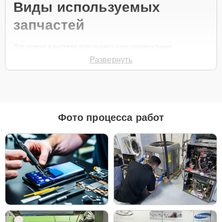
Виды используемых
запчастей
Для ремонта вытяжек используются как оригинальные
комплектующие, так и качественные аналоги. Клиентам
Развернуть
предоставляется возможность выбора запчастей, исходя из их
бюджета и эксплуатационных требований.
Как выбрать запчасти:
Для обеспечения максимальной надежности и
долгого срока службы рекомендуется
Фото процесса работ
использовать оригинальные запчасти, особенно
если устройство используется регулярно.
В случае если планируется замена вытяжки в
ближайшем будущем или требуется более
экономичное решение, качественные аналоги
могут стать оптимальным выбором.
Независимо от выбранного варианта, все используемые
комплектующие проходят строгий контроль качества, что
гарантирует долговечность и стабильную работу устройства
после ремонта.