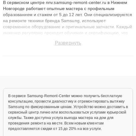
В сервисном центре nnv.samsung-remont-center.ru в Нижнем
Новгороде работают опытные мастера с профильным
образованием и стажем от 5 до 12 лет. Они специализируются
на ремонте техники бренда Samsung, используют
современное оборудование и оригинальные запчасти. Каждый
инженер регулярно проходит обучение и сертификацию, что
позволяет быстро и точноdiagnostikировать поломки и
Развернуть
восстанавливать технику с сохранением гарантии до 3 лет.
Наши мастера решают сложные случаи: от замены матриц и
материнских плат до ремонта после залития и восстановления
данных. Благодаря высокой квалификации и ответственному
подходу клиенты получают быстрый, качественный ремонт и
понятные объяснения по результатам диагностики.
В сервисе Samsung-Remont-Center можно получить бесплатную
консультацию, провести диагностику и отремонтировать вытяжку
Samsung по фиксированным ценам. Устройство можно доставить в
сервисный центр лично или воспользоваться услугами курьерской
службы. Также доступна услуга выезда мастера на дом для
проведения ремонта на месте. Всем новым клиентам
предоставляются скидки от 15 до 20% на все услуги.