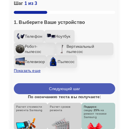
Шаг
1 из 3
1. Выберите Ваше устройство
Телефон
Ноутбук
Робот-
Вертикальный
пылесос
пылесос
Телевизор
Пылесос
Показать еще
Следующий шаг
По окончанию теста вы получаете:
Расчет стоимости
Расчет сроков
Подарок:
ремонта Samsung
ремонта
скидку
25%
на
ремонт техники
Samsung