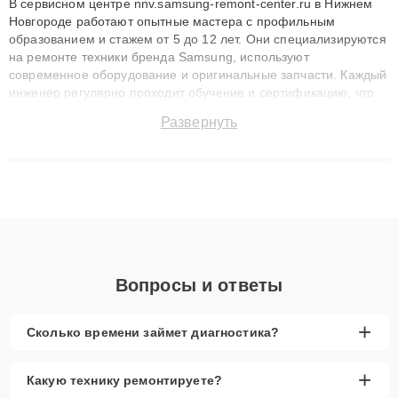
В сервисном центре nnv.samsung-remont-center.ru в Нижнем
Новгороде работают опытные мастера с профильным
образованием и стажем от 5 до 12 лет. Они специализируются
на ремонте техники бренда Samsung, используют
современное оборудование и оригинальные запчасти. Каждый
инженер регулярно проходит обучение и сертификацию, что
позволяет быстро и точноdiagnostikировать поломки и
Развернуть
восстанавливать технику с сохранением гарантии до 3 лет.
Наши мастера решают сложные случаи: от замены матриц и
материнских плат до ремонта после залития и восстановления
данных. Благодаря высокой квалификации и ответственному
подходу клиенты получают быстрый, качественный ремонт и
понятные объяснения по результатам диагностики.
Вопросы и ответы
+
Сколько времени займет диагностика?
+
Какую технику ремонтируете?