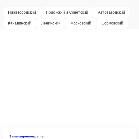
Нижегородский
Приокский и Советский
Автозаводский
Канавинский
Ленинский
Московский
Сормовский
Samsungremontcenter