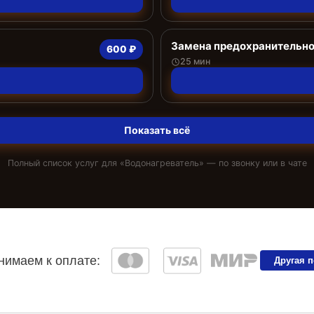
Замена предохранительно
600 ₽
25 мин
Показать всё
Полный список услуг для «
Водонагреватель
» — по звонку или в чате
имаем к оплате:
Другая 