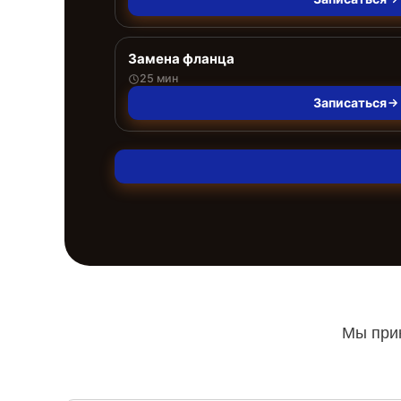
Замена фланца
25 мин
Записаться
Мы прин