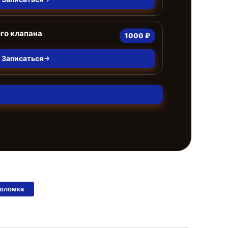
го клапана
1000 ₽
Записаться
поломка