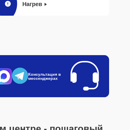
Нагрев
Консультация в
мессенджерах
м центре - пошаговый