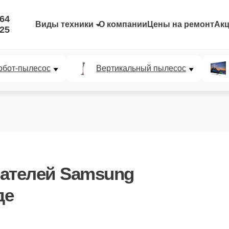
-64
Виды техники
О компании
Цены на ремонт
Ак
-25
обот-пылесос
Вертикальный пылесос
ателей Samsung
де