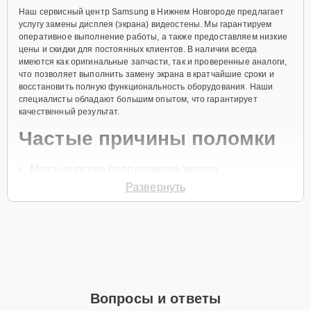
Наш сервисный центр Samsung в Нижнем Новгороде предлагает
услугу замены дисплея (экрана) видеостены. Мы гарантируем
оперативное выполнение работы, а также предоставляем низкие
цены и скидки для постоянных клиентов. В наличии всегда
имеются как оригинальные запчасти, так и проверенные аналоги,
что позволяет выполнить замену экрана в кратчайшие сроки и
восстановить полную функциональность оборудования. Наши
специалисты обладают большим опытом, что гарантирует
качественный результат.
Частые причины поломки
Механические повреждения экрана.
Развернуть
Появление трещин на дисплее.
Неисправности матрицы или подсветки.
Проблемы с отображением изображения.
Выход из строя после перегрева.
Чтобы заказать замену дисплея видеостены, свяжитесь с нами по
телефону +7 (831) 217-02-64 или оставьте
Заявку на сайте
. Наш
Вопросы и ответы
специалист свяжется с вами в течение минуты для уточнения
деталей и записи на диагностику и замену экрана вашего