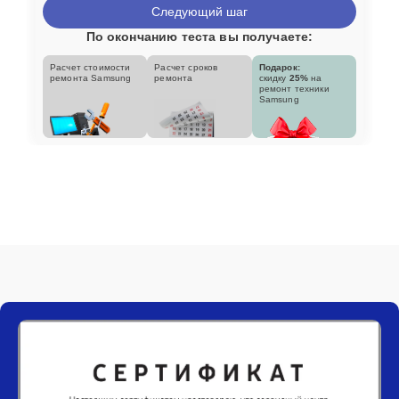
Следующий шаг
По окончанию теста вы получаете:
Расчет стоимости
Расчет сроков
Подарок:
ремонта Samsung
ремонта
скидку
25%
на
ремонт техники
Samsung