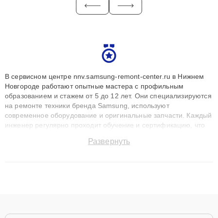
В сервисном центре nnv.samsung-remont-center.ru в Нижнем
Новгороде работают опытные мастера с профильным
образованием и стажем от 5 до 12 лет. Они специализируются
на ремонте техники бренда Samsung, используют
современное оборудование и оригинальные запчасти. Каждый
инженер регулярно проходит обучение и сертификацию, что
позволяет быстро и точноdiagnostikировать поломки и
Развернуть
восстанавливать технику с сохранением гарантии до 3 лет.
Наши мастера решают сложные случаи: от замены матриц и
материнских плат до ремонта после залития и восстановления
данных. Благодаря высокой квалификации и ответственному
подходу клиенты получают быстрый, качественный ремонт и
понятные объяснения по результатам диагностики.