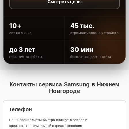
Смотреть цены
10+
45 тыс.
лет на рынке
отремонтировано устройств
до 3 лет
30 мин
гарантия на работы
бесплатная диагностика
Контакты сервиса Samsung в Нижнем
Новгороде
Телефон
Наши специалисты быстро вникнут в вопрос и
предложат оптимальный вариант решения