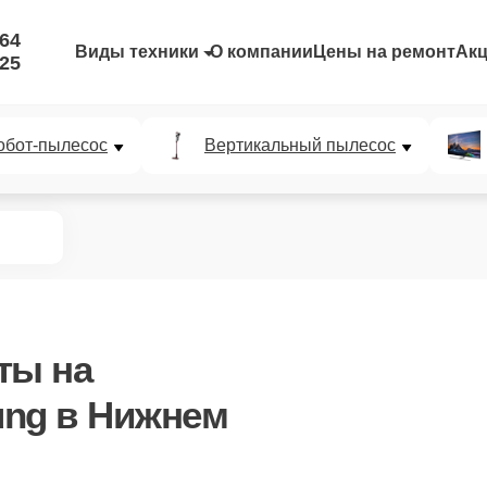
-64
Виды техники
О компании
Цены на ремонт
Ак
-25
обот-пылесос
Вертикальный пылесос
аты
на
ung в Нижнем