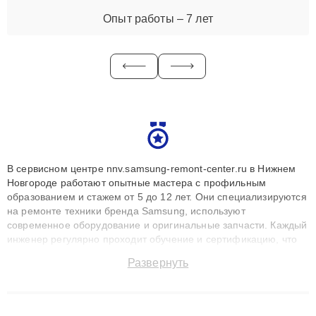
Опыт работы – 7 лет
В сервисном центре nnv.samsung-remont-center.ru в Нижнем
Новгороде работают опытные мастера с профильным
образованием и стажем от 5 до 12 лет. Они специализируются
на ремонте техники бренда Samsung, используют
современное оборудование и оригинальные запчасти. Каждый
инженер регулярно проходит обучение и сертификацию, что
позволяет быстро и точноdiagnostikировать поломки и
Развернуть
восстанавливать технику с сохранением гарантии до 3 лет.
Наши мастера решают сложные случаи: от замены матриц и
материнских плат до ремонта после залития и восстановления
данных. Благодаря высокой квалификации и ответственному