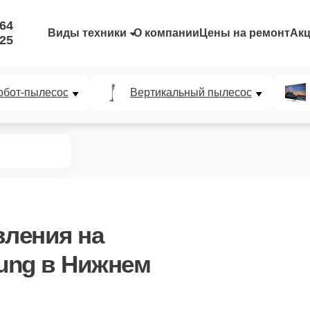
-64
Виды техники
О компании
Цены на ремонт
Ак
-25
обот-пылесос
Вертикальный пылесос
вления
на
ung в Нижнем