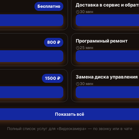
Доставка в сервис и обрат
Бесплатно
30 мин
Программный ремонт
800 ₽
25 мин
Замена диска управления
1500 ₽
30 мин
Показать всё
Полный список услуг для «
Видеокамера
» — по звонку или в чате