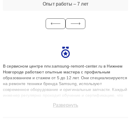
Опыт работы – 7 лет
В сервисном центре nnv.samsung-remont-center.ru в Нижнем
Новгороде работают опытные мастера с профильным
образованием и стажем от 5 до 12 лет. Они специализируются
на ремонте техники бренда Samsung, используют
современное оборудование и оригинальные запчасти. Каждый
инженер регулярно проходит обучение и сертификацию, что
позволяет быстро и точноdiagnostikировать поломки и
Развернуть
восстанавливать технику с сохранением гарантии до 3 лет.
Наши мастера решают сложные случаи: от замены матриц и
материнских плат до ремонта после залития и восстановления
данных. Благодаря высокой квалификации и ответственному
подходу клиенты получают быстрый, качественный ремонт и