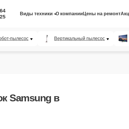
-64
Виды техники
О компании
Цены на ремонт
Ак
-25
обот-пылесос
Вертикальный пылесос
ок Samsung
в