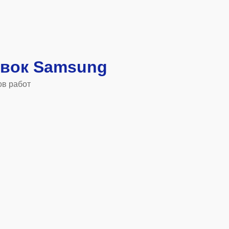
авок Samsung
ов работ