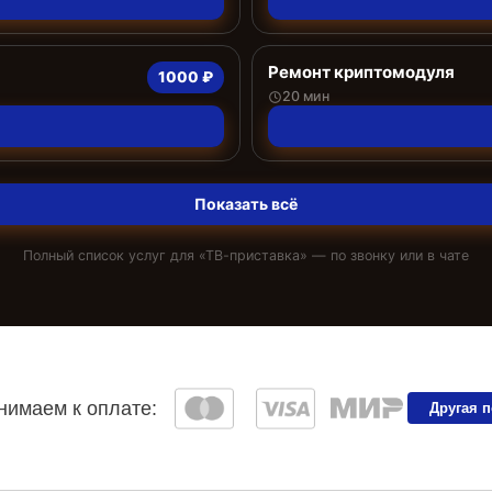
Ремонт криптомодуля
1000 ₽
20 мин
Показать всё
Полный список услуг для «
ТВ-приставка
» — по звонку или в чате
имаем к оплате:
Другая 