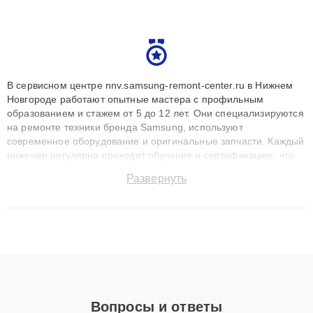
В сервисном центре nnv.samsung-remont-center.ru в Нижнем
Новгороде работают опытные мастера с профильным
образованием и стажем от 5 до 12 лет. Они специализируются
на ремонте техники бренда Samsung, используют
современное оборудование и оригинальные запчасти. Каждый
инженер регулярно проходит обучение и сертификацию, что
позволяет быстро и точноdiagnostikировать поломки и
Развернуть
восстанавливать технику с сохранением гарантии до 3 лет.
Наши мастера решают сложные случаи: от замены матриц и
материнских плат до ремонта после залития и восстановления
данных. Благодаря высокой квалификации и ответственному
подходу клиенты получают быстрый, качественный ремонт и
понятные объяснения по результатам диагностики.
Вопросы и ответы