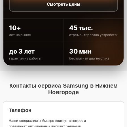
Смотреть цены
10+
45 тыс.
лет на рынке
отремонтировано устройств
до 3 лет
30 мин
гарантия на работы
бесплатная диагностика
Контакты сервиса Samsung в Нижнем
Новгороде
Телефон
Наши специалисты быстро вникнут в вопрос и
предложат оптимальный вариант решения