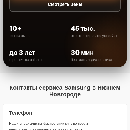
Смотреть цены
10+
45 тыс.
лет на рынке
отремонтировано устройств
до 3 лет
30 мин
гарантия на работы
бесплатная диагностика
Контакты сервиса Samsung в Нижнем
Новгороде
Телефон
Наши специалисты быстро вникнут в вопрос и
предложат оптимальный вариант решения