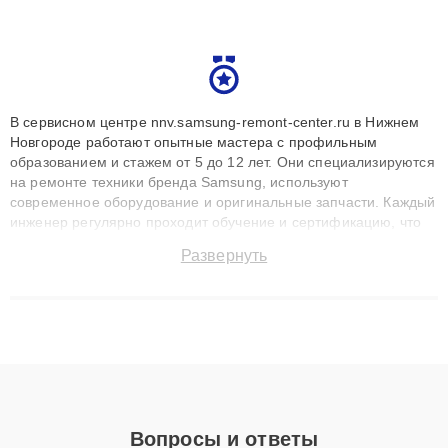
В сервисном центре nnv.samsung-remont-center.ru в Нижнем
Новгороде работают опытные мастера с профильным
образованием и стажем от 5 до 12 лет. Они специализируются
на ремонте техники бренда Samsung, используют
современное оборудование и оригинальные запчасти. Каждый
инженер регулярно проходит обучение и сертификацию, что
позволяет быстро и точноdiagnostikировать поломки и
Развернуть
восстанавливать технику с сохранением гарантии до 3 лет.
Наши мастера решают сложные случаи: от замены матриц и
материнских плат до ремонта после залития и восстановления
данных. Благодаря высокой квалификации и ответственному
подходу клиенты получают быстрый, качественный ремонт и
понятные объяснения по результатам диагностики.
Вопросы и ответы