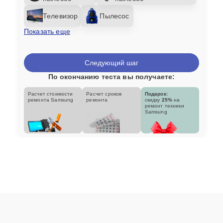
Телевизор
Пылесос
Показать еще
Следующий шаг
По окончанию теста вы получаете:
Расчет стоимости
Расчет сроков
Подарок:
ремонта Samsung
ремонта
скидку
25%
на
ремонт техники
Samsung