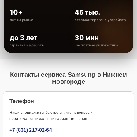
10+
45 тыс.
лет на рынке
отремонтировано устройств
до 3 лет
30 мин
гарантия на работы
бесплатная диагностика
Контакты сервиса Samsung в Нижнем
Новгороде
Телефон
Наши специалисты быстро вникнут в вопрос и
предложат оптимальный вариант решения
+7 (831) 217-02-64