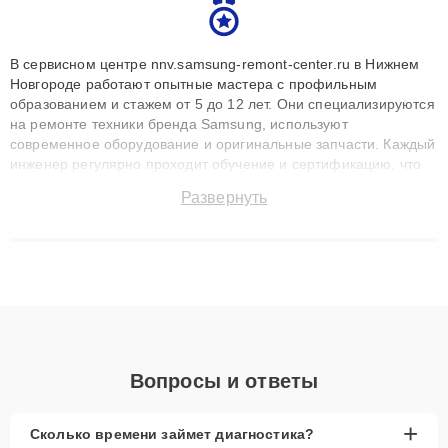
В сервисном центре nnv.samsung-remont-center.ru в Нижнем
Новгороде работают опытные мастера с профильным
образованием и стажем от 5 до 12 лет. Они специализируются
на ремонте техники бренда Samsung, используют
современное оборудование и оригинальные запчасти. Каждый
инженер регулярно проходит обучение и сертификацию, что
позволяет быстро и точноdiagnostikировать поломки и
Развернуть
восстанавливать технику с сохранением гарантии до 3 лет.
Наши мастера решают сложные случаи: от замены матриц и
материнских плат до ремонта после залития и восстановления
данных. Благодаря высокой квалификации и ответственному
подходу клиенты получают быстрый, качественный ремонт и
понятные объяснения по результатам диагностики.
Вопросы и ответы
+
Сколько времени займет диагностика?