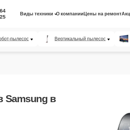
-64
Виды техники
О компании
Цены на ремонт
Ак
-25
обот-пылесос
Вертикальный пылесос
в Samsung
в