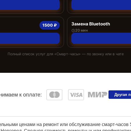
Замена Bluetooth
1500 ₽
20 мин
Полный список услуг для «
Смарт-часы
» — по звонку или в чате
имаем к оплате:
Другая 
ельными ценами на ремонт или обслуживание смарт-часов 
Новгород. Средняя стоимость ремонтных или профилактичес