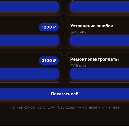
Устранение ошибок
1200 ₽
30 мин
Ремонт электроплаты
2100 ₽
15 мин
Показать всё
Полный список услуг для «
Саундбар
» — по звонку или в чате