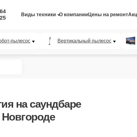
-64
Виды техники
О компании
Цены на ремонт
Ак
-25
обот-пылесос
Вертикальный пылесос
тия
на саундбаре
 Новгороде