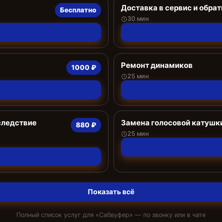
Доставка в сервис и обрат
Бесплатно
30 мин
Ремонт динамиков
1000 ₽
25 мин
следствие
Замена голосовой катушк
880 ₽
25 мин
Показать всё
Полный список услуг для «
Сабвуфер
» — по звонку или в чате