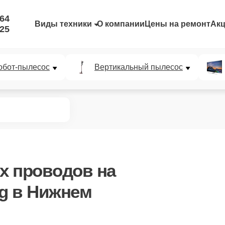
-64
Виды техники
О компании
Цены на ремонт
Ак
-25
обот-пылесос
Вертикальный пылесос
х проводов
на
g в Нижнем