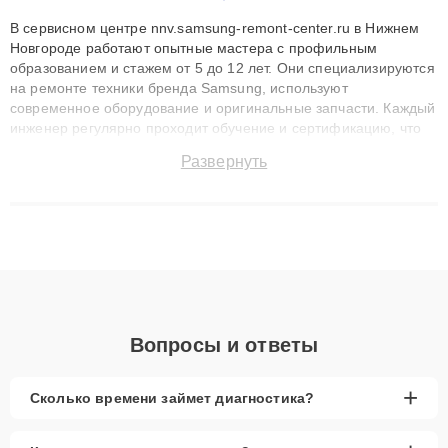
В сервисном центре nnv.samsung-remont-center.ru в Нижнем
Новгороде работают опытные мастера с профильным
образованием и стажем от 5 до 12 лет. Они специализируются
на ремонте техники бренда Samsung, используют
современное оборудование и оригинальные запчасти. Каждый
инженер регулярно проходит обучение и сертификацию, что
позволяет быстро и точноdiagnostikировать поломки и
Развернуть
восстанавливать технику с сохранением гарантии до 3 лет.
Наши мастера решают сложные случаи: от замены матриц и
материнских плат до ремонта после залития и восстановления
данных. Благодаря высокой квалификации и ответственному
подходу клиенты получают быстрый, качественный ремонт и
понятные объяснения по результатам диагностики.
Вопросы и ответы
+
Сколько времени займет диагностика?