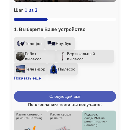
Шаг
1 из 3
1. Выберите Ваше устройство
Телефон
Ноутбук
Робот-
Вертикальный
пылесос
пылесос
Телевизор
Пылесос
Показать еще
Следующий шаг
По окончанию теста вы получаете:
Расчет стоимости
Расчет сроков
Подарок:
ремонта Samsung
ремонта
скидку
25%
на
ремонт техники
Samsung