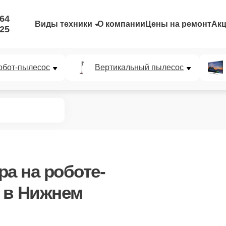
-64
Виды техники
О компании
Цены на ремонт
Ак
-25
обот-пылесос
Вертикальный пылесос
ра
на роботе-
 в Нижнем