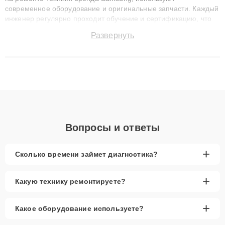
современное оборудование и оригинальные запчасти. Каждый
инженер регулярно проходит обучение и сертификацию, что
позволяет быстро и точноdiagnostikировать поломки и
Развернуть
восстанавливать технику с сохранением гарантии до 3 лет.
Наши мастера решают сложные случаи: от замены матриц и
материнских плат до ремонта после залития и восстановления
данных. Благодаря высокой квалификации и ответственному
подходу клиенты получают быстрый, качественный ремонт и
понятные объяснения по результатам диагностики.
Вопросы и ответы
+
Сколько времени займет диагностика?
+
Какую технику ремонтируете?
+
Какое оборудование используете?