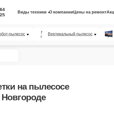
-64
Виды техники
О компании
Цены на ремонт
Ак
-25
обот-пылесос
Вертикальный пылесос
етки
на пылесосе
 Новгороде