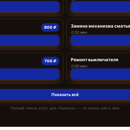
Замена механизма сматыв
800 ₽
30 мин
Ремонт выключателя
700 ₽
30 мин
Показать всё
Полный список услуг для «
Пылесос
» — по звонку или в чате