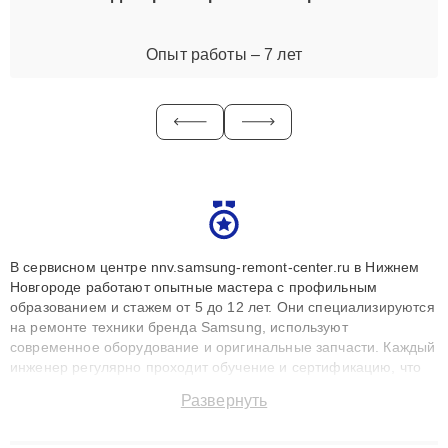
Опыт работы – 7 лет
В сервисном центре nnv.samsung-remont-center.ru в Нижнем
Новгороде работают опытные мастера с профильным
образованием и стажем от 5 до 12 лет. Они специализируются
на ремонте техники бренда Samsung, используют
современное оборудование и оригинальные запчасти. Каждый
инженер регулярно проходит обучение и сертификацию, что
позволяет быстро и точноdiagnostikировать поломки и
Развернуть
восстанавливать технику с сохранением гарантии до 3 лет.
Наши мастера решают сложные случаи: от замены матриц и
материнских плат до ремонта после залития и восстановления