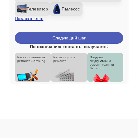
Телевизор
Пылесос
Показать еще
Следующий шаг
По окончанию теста вы получаете:
Расчет стоимости
Расчет сроков
Подарок:
ремонта Samsung
ремонта
скидку
25%
на
ремонт техники
Samsung