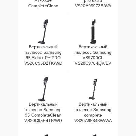
AI Akku+
pro extra
CompleteClean
VS20A95973B/WA
Вертикальный
Вертикальный
пылесос Samsung
пылесос Samsung
95 Akku+ PetPRO
VS9700CL
VS20C95D2TK/WD
VS28C9784QK/EV
Вертикальный
Вертикальный
пылесос Samsung
пылесос Samsung
95 CompleteClean
complete
VS20C95E4TB/WD
VS20A95843W/WA