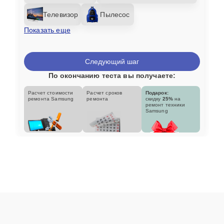
Телевизор
Пылесос
Показать еще
Следующий шаг
По окончанию теста вы получаете:
Расчет стоимости
Расчет сроков
Подарок:
ремонта Samsung
ремонта
скидку
25%
на
ремонт техники
Samsung