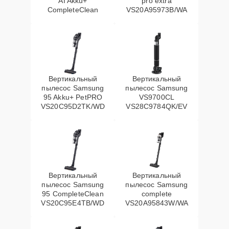
AI Akku+
pro extra
CompleteClean
VS20A95973B/WA
Вертикальный
Вертикальный
пылесос Samsung
пылесос Samsung
95 Akku+ PetPRO
VS9700CL
VS20C95D2TK/WD
VS28C9784QK/EV
Вертикальный
Вертикальный
пылесос Samsung
пылесос Samsung
95 CompleteClean
complete
VS20C95E4TB/WD
VS20A95843W/WA