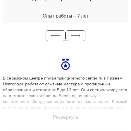
Опыт работы – 7 лет
В сервисном центре nnv.samsung-remont-center.ru в Нижнем
Новгороде работают опытные мастера с профильным
образованием и стажем от 5 до 12 лет. Они специализируются
на ремонте техники бренда Samsung, используют
современное оборудование и оригинальные запчасти. Каждый
инженер регулярно проходит обучение и сертификацию, что
позволяет быстро и точноdiagnostikировать поломки и
Развернуть
восстанавливать технику с сохранением гарантии до 3 лет.
Наши мастера решают сложные случаи: от замены матриц и
материнских плат до ремонта после залития и восстановления