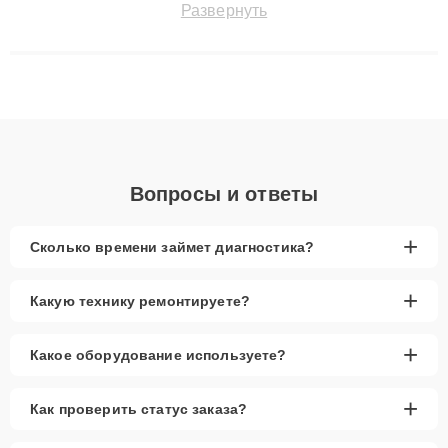
Развернуть
восстанавливать технику с сохранением гарантии до 3 лет.
Наши мастера решают сложные случаи: от замены матриц и
материнских плат до ремонта после залития и восстановления
данных. Благодаря высокой квалификации и ответственному
подходу клиенты получают быстрый, качественный ремонт и
понятные объяснения по результатам диагностики.
Вопросы и ответы
+
Сколько времени займет диагностика?
+
Какую технику ремонтируете?
+
Какое оборудование используете?
+
Как проверить статус заказа?