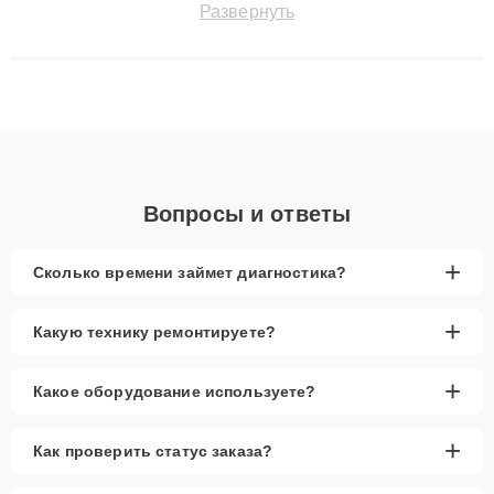
Развернуть
восстанавливать технику с сохранением гарантии до 3 лет.
Наши мастера решают сложные случаи: от замены матриц и
материнских плат до ремонта после залития и восстановления
данных. Благодаря высокой квалификации и ответственному
подходу клиенты получают быстрый, качественный ремонт и
понятные объяснения по результатам диагностики.
Вопросы и ответы
+
Сколько времени займет диагностика?
+
Какую технику ремонтируете?
+
Какое оборудование используете?
+
Как проверить статус заказа?