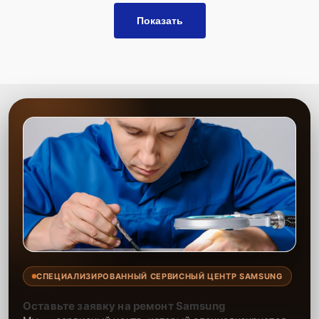
Показать
Сервисный центр предоставляет качественные услуги по замене
блока розжига для проекторов, обеспечивая надёжность и
долговечность устройства после ремонта. Опытные мастера
выполняют работу оперативно, используя только проверенные
комплектующие. Гарантия на все работы подтверждает высокое
качество обслуживания, а ваш проектор продолжит стабильно
работать долгое время.
СПЕЦИАЛИЗИРОВАННЫЙ СЕРВИСНЫЙ ЦЕНТР SAMSUNG
Оставьте заявку на ремонт Samsung