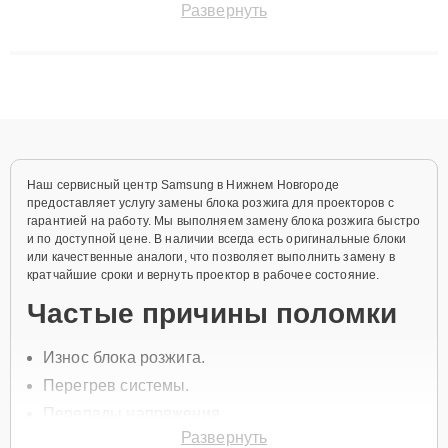
Развернуть
восстанавливать технику с сохранением гарантии до 3 лет.
Наши мастера решают сложные случаи: от замены матриц и
материнских плат до ремонта после залития и восстановления
данных. Благодаря высокой квалификации и ответственному
подходу клиенты получают быстрый, качественный ремонт и
понятные объяснения по результатам диагностики.
Наш сервисный центр Samsung в Нижнем Новгороде
предоставляет услугу замены блока розжига для проекторов с
гарантией на работу. Мы выполняем замену блока розжига быстро
и по доступной цене. В наличии всегда есть оригинальные блоки
или качественные аналоги, что позволяет выполнить замену в
кратчайшие сроки и вернуть проектор в рабочее состояние.
Частые причины поломки
Износ блока розжига.
Перегрев системы.
Перепады напряжения.
Развернуть
Механические повреждения устройства.