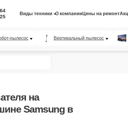
-64
Виды техники
О компании
Цены на ремонт
Ак
-25
обот-пылесос
Вертикальный пылесос
ателя
на
шине Samsung в