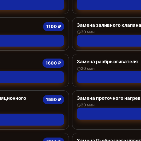
Замена заливного клапан
1100 ₽
30 мин
Замена разбрызгивателя
1600 ₽
20 мин
ляционного
Замена проточного нагрев
1550 ₽
20 мин
Замена П-образного упло