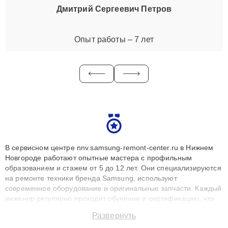
Дмитрий Сергеевич Петров
Опыт работы – 7 лет
В сервисном центре nnv.samsung-remont-center.ru в Нижнем
Новгороде работают опытные мастера с профильным
образованием и стажем от 5 до 12 лет. Они специализируются
на ремонте техники бренда Samsung, используют
современное оборудование и оригинальные запчасти. Каждый
инженер регулярно проходит обучение и сертификацию, что
позволяет быстро и точноdiagnostikировать поломки и
Развернуть
восстанавливать технику с сохранением гарантии до 3 лет.