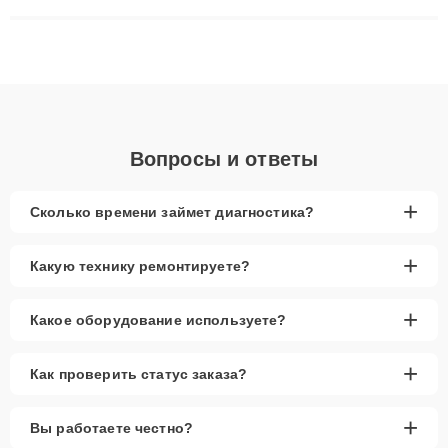
Наши мастера решают сложные случаи: от замены матриц и
материнских плат до ремонта после залития и восстановления
данных. Благодаря высокой квалификации и ответственному
подходу клиенты получают быстрый, качественный ремонт и
понятные объяснения по результатам диагностики.
Вопросы и ответы
+
Сколько времени займет диагностика?
+
Какую технику ремонтируете?
+
Какое оборудование используете?
+
Как проверить статус заказа?
+
Вы работаете честно?