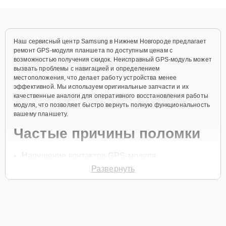
понятные объяснения по результатам диагностики.
Наш сервисный центр Samsung в Нижнем Новгороде предлагает
ремонт GPS-модуля планшета по доступным ценам с
возможностью получения скидок. Неисправный GPS-модуль может
вызвать проблемы с навигацией и определением
местоположения, что делает работу устройства менее
эффективной. Мы используем оригинальные запчасти и их
качественные аналоги для оперативного восстановления работы
модуля, что позволяет быстро вернуть полную функциональность
вашему планшету.
Частые причины поломки
Нарушение контактов GPS-модуля
Развернуть
Физические повреждения
Сбой в программном обеспечении
Износ компонентов
Попадание влаги