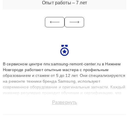
Опыт работы – 7 лет
В сервисном центре nnv.samsung-remont-center.ru в Нижнем
Новгороде работают опытные мастера с профильным
образованием и стажем от 5 до 12 лет. Они специализируются
на ремонте техники бренда Samsung, используют
современное оборудование и оригинальные запчасти. Каждый
инженер регулярно проходит обучение и сертификацию, что
позволяет быстро и точноdiagnostikировать поломки и
Развернуть
восстанавливать технику с сохранением гарантии до 3 лет.
Наши мастера решают сложные случаи: от замены матриц и
материнских плат до ремонта после залития и восстановления
данных. Благодаря высокой квалификации и ответственному
подходу клиенты получают быстрый, качественный ремонт и