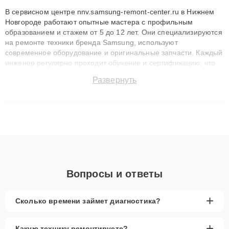
В сервисном центре nnv.samsung-remont-center.ru в Нижнем
Новгороде работают опытные мастера с профильным
образованием и стажем от 5 до 12 лет. Они специализируются
на ремонте техники бренда Samsung, используют
современное оборудование и оригинальные запчасти. Каждый
инженер регулярно проходит обучение и сертификацию, что
позволяет быстро и точноdiagnostikировать поломки и
Развернуть
восстанавливать технику с сохранением гарантии до 3 лет.
Наши мастера решают сложные случаи: от замены матриц и
материнских плат до ремонта после залития и восстановления
данных. Благодаря высокой квалификации и ответственному
подходу клиенты получают быстрый, качественный ремонт и
понятные объяснения по результатам диагностики.
Вопросы и ответы
+
Сколько времени займет диагностика?
+
Какую технику ремонтируете?