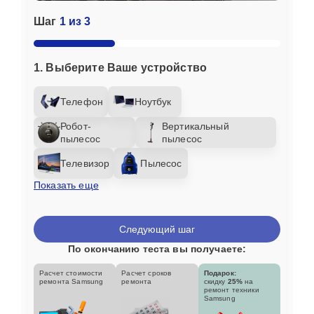
Шаг
1 из 3
1. Выберите Ваше устройство
Телефон
Ноутбук
Робот-
Вертикальный
пылесос
пылесос
Телевизор
Пылесос
Показать еще
Следующий шаг
По окончанию теста вы получаете:
Расчет стоимости
Расчет сроков
Подарок:
ремонта Samsung
ремонта
скидку
25%
на
ремонт техники
Samsung