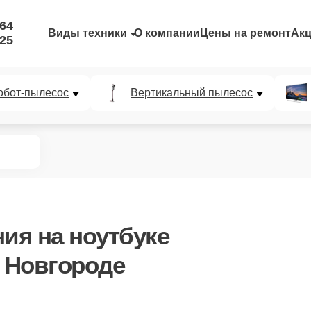
-64
Виды техники
О компании
Цены на ремонт
Ак
-25
обот-пылесос
Вертикальный пылесос
ния
на ноутбуке
 Новгороде