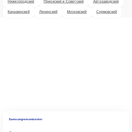
Нижегородский
Приокский и Советский
Автозаводский
Канавинский
Ленинский
Московский
Сормовский
Samsungremontcenter