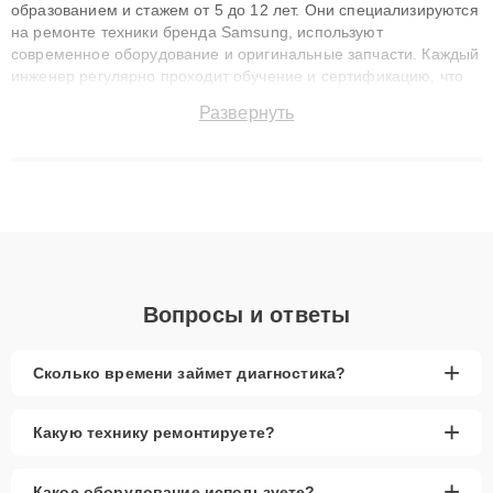
образованием и стажем от 5 до 12 лет. Они специализируются
на ремонте техники бренда Samsung, используют
современное оборудование и оригинальные запчасти. Каждый
инженер регулярно проходит обучение и сертификацию, что
позволяет быстро и точноdiagnostikировать поломки и
Развернуть
восстанавливать технику с сохранением гарантии до 3 лет.
Наши мастера решают сложные случаи: от замены матриц и
материнских плат до ремонта после залития и восстановления
данных. Благодаря высокой квалификации и ответственному
подходу клиенты получают быстрый, качественный ремонт и
понятные объяснения по результатам диагностики.
Вопросы и ответы
+
Сколько времени займет диагностика?
+
Какую технику ремонтируете?
+
Какое оборудование используете?