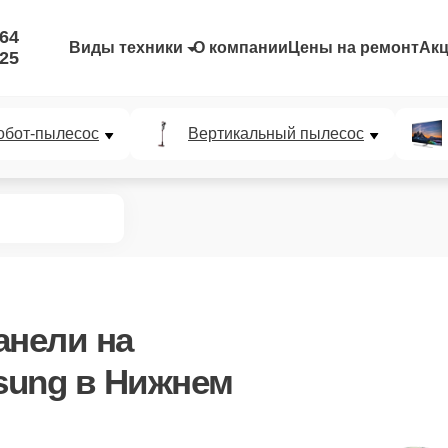
-64
Виды техники
О компании
Цены на ремонт
Ак
-25
обот-пылесос
Вертикальный пылесос
анели
на
sung в Нижнем