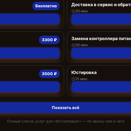
Доставка в сервис и обрат
Бесплатно
30 мин
Замена контроллера пита
3300 ₽
30 мин
Юстировка
3500 ₽
15 мин
Показать всё
Полный список услуг для «
Фотоаппарат
» — по звонку или в чате