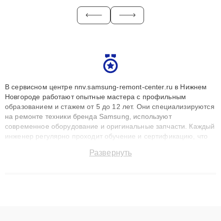
В сервисном центре nnv.samsung-remont-center.ru в Нижнем
Новгороде работают опытные мастера с профильным
образованием и стажем от 5 до 12 лет. Они специализируются
на ремонте техники бренда Samsung, используют
современное оборудование и оригинальные запчасти. Каждый
инженер регулярно проходит обучение и сертификацию, что
позволяет быстро и точноdiagnostikировать поломки и
Развернуть
восстанавливать технику с сохранением гарантии до 3 лет.
Наши мастера решают сложные случаи: от замены матриц и
материнских плат до ремонта после залития и восстановления
данных. Благодаря высокой квалификации и ответственному
подходу клиенты получают быстрый, качественный ремонт и
понятные объяснения по результатам диагностики.