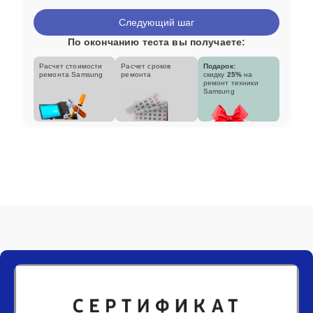
Следующий шаг
По окончанию теста вы получаете:
Расчет стоимости
Расчет сроков
Подарок:
ремонта Samsung
ремонта
скидку
25%
на
ремонт техники
Samsung