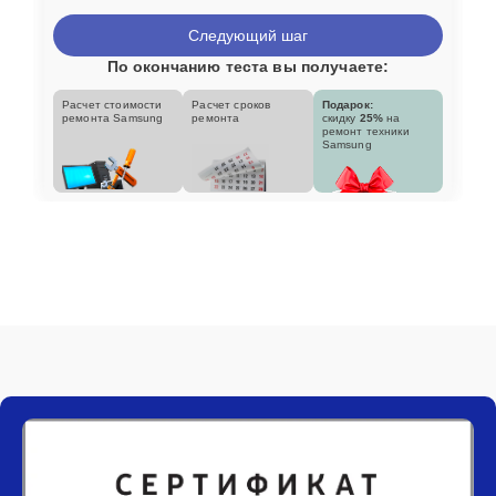
Следующий шаг
По окончанию теста вы получаете:
Расчет стоимости
Расчет сроков
Подарок:
ремонта Samsung
ремонта
скидку
25%
на
ремонт техники
Samsung