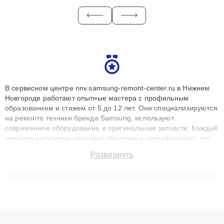
В сервисном центре nnv.samsung-remont-center.ru в Нижнем
Новгороде работают опытные мастера с профильным
образованием и стажем от 5 до 12 лет. Они специализируются
на ремонте техники бренда Samsung, используют
современное оборудование и оригинальные запчасти. Каждый
инженер регулярно проходит обучение и сертификацию, что
позволяет быстро и точноdiagnostikировать поломки и
Развернуть
восстанавливать технику с сохранением гарантии до 3 лет.
Наши мастера решают сложные случаи: от замены матриц и
материнских плат до ремонта после залития и восстановления
данных. Благодаря высокой квалификации и ответственному
подходу клиенты получают быстрый, качественный ремонт и
понятные объяснения по результатам диагностики.