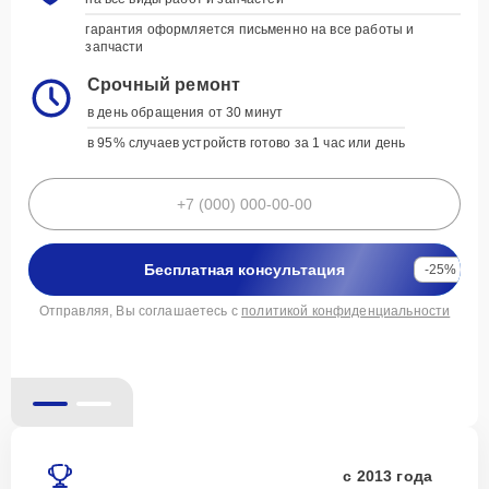
укажите дату, время и модель устройства, а
мы свяжемся для подтверждения
гарантия оформляется письменно на все работы и
запчасти
Гарантия до 3 лет
Срочный ремонт
на все виды работ и запчастей
в день обращения от 30 минут
гарантия оформляется письменно на все работы и
запчасти
в 95% случаев устройств готово за 1 час или день
Срочный ремонт
в день обращения от 30 минут
в 95% случаев устройств готово за 1 час или день
Бесплатная консультация
-25%
политикой конфиденциальности
Бесплатная консультация
-25%
Отправляя, Вы соглашаетесь с
политикой конфиденциальности
с 2013 года