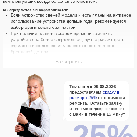
комплектующих всегда остается за клиентом.
Как определиться с выбором запчастей:
Если устройство свежей модели и есть планы на активное
использование устройства дольше года, рекомендуется
выбор оригинальных запчастей.
При наличии планов в скором времени заменить
устройство на более современное, лучше рассмотреть
вариант с использованием качественного аналога
брендовой детали.
Так или иначе, при ремонте вашего аппарата будут
Развернуть
использованы исключительно высококачественные запчасти,
будь это 100% оригинал, или надежные аналоги проверенных
и зарекомендовавших себя производителей.
Тип ремонтируемой техники
Только до 09.08.2026
предоставляем
скидку в
размере 25%
от стоимости
Мы принимаем старые и новые, популярные и редкие модели
ремонта. Оставьте заявку
техники компании Samsung. Позвоните по телефону службы
и наш менеджер свяжется
заботы о клиентах или запросите бесплатную консультацию
с Вами в течение 15 минут
для получения исчерпывающей информации по ремонту
-25%
именно вашего устройства.
Популярные типы устройств:
Мобильные телефоны, ноутбуки, мониторы, VR-системы,