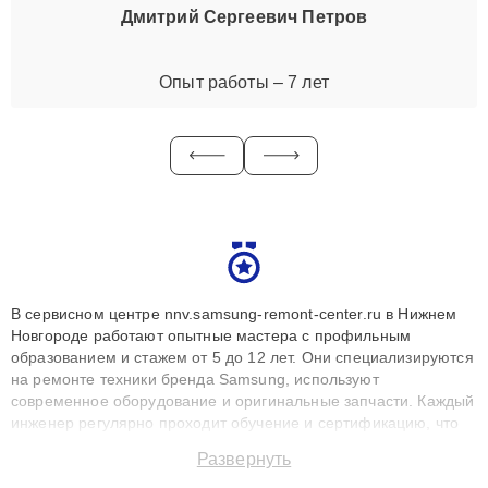
Дмитрий Сергеевич Петров
Опыт работы – 7 лет
В сервисном центре nnv.samsung-remont-center.ru в Нижнем
Новгороде работают опытные мастера с профильным
образованием и стажем от 5 до 12 лет. Они специализируются
на ремонте техники бренда Samsung, используют
современное оборудование и оригинальные запчасти. Каждый
инженер регулярно проходит обучение и сертификацию, что
позволяет быстро и точноdiagnostikировать поломки и
Развернуть
восстанавливать технику с сохранением гарантии до 3 лет.
Наши мастера решают сложные случаи: от замены матриц и