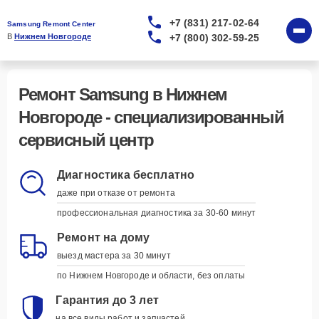
+7 (831) 217-02-64
Samsung Remont Center
+7 (800) 302-59-25
В 
Нижнем Новгороде
Ремонт Samsung в Нижнем
Новгороде –
Удобно, когда всё
подстраивается под вас
Диагностика бесплатно
даже при отказе от ремонта
Курьерская доставка
профессиональная диагностика за 30-60 минут
заберём и вернём устройство
наши курьеры приедут в удобное для вас
Ремонт на дому
время и привезут устройство обратно, когда
выезд мастера за 30 минут
оно будет готово
по Нижнем Новгороде и области, без оплаты
Запись на удобное время
Гарантия до 3 лет
вы выбираете - мы подстраиваемся
на все виды работ и запчастей