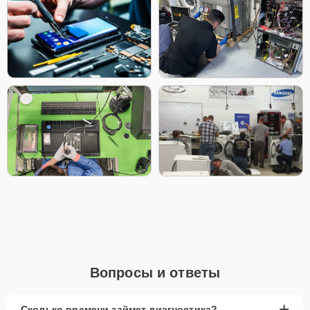
желаемом месте и удобное время.
Какие предоставляются гарантии
Каждому клиенту предоставляется гарантия сервиса, которая
распространяется на все виды ремонта, а также на все
используемые запчасти. Гарантия включает в себя срочную
обработку гарантийных случаев и постгарантийное
обслуживание. При гарантийном случае наш сервис установит
новые запчасти и обновит программное обеспечение
совершенно бесплатно. Более подробную информацию
можно получить в разделе
Гарантии
.
Наличие запчастей и их качество
Компания располагает собственными складами для
получения быстрого доступа к более 3 000 запчастям
(оригинальные и качественные аналоги). Клиенты нашего
сервиса не ожидают поступления запчастей, мастера
приступают к ремонту сразу после получения и
Вопросы и ответы
диагностирования устройства.
Стоимость услуг и запчастей
+
Сколько времени займет диагностика?