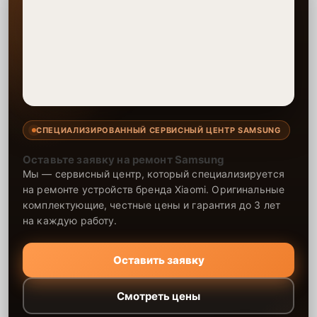
Если у клиента нет времени или возможности для
перемещения крупногабаритной техники, он может заказать
курьерскую доставку или услугу выезда мастера. Специалист
приедет в удобное место и время, проведет тщательную
диагностику и при наличии оборудования осуществит
оперативный ремонт.
Как приехать в сервисный центр
Клиент может самостоятельно привезти устройство на
СПЕЦИАЛИЗИРОВАННЫЙ СЕРВИСНЫЙ ЦЕНТР SAMSUNG
диагностику и ремонт. Для этого нужно позвонить по телефону
горячей линии или оставить заявку, согласовать удобное
Оставьте заявку на ремонт Samsung
время и подъехать по адресу: г. Нижний Новгород, улица
Мы — сервисный центр, который специализируется
Дунаева, 15.
на ремонте устройств бренда Xiaomi. Оригинальные
комплектующие, честные цены и гарантия до 3 лет
Ответственность за технику
на каждую работу.
Сервисный центр Samsung-Remont-Center несет полную
ответственность за сохранность техники и безопасность
Оставить заявку
личных данных на ремонтируемых устройствах клиентов, в
соответствии с действующим законодательством Российской
Федерации.
Смотреть цены
Как начать ремонт